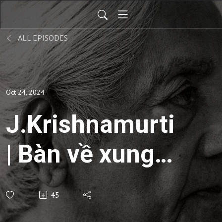
ALL EPISODES
Oct 24, 2024
J.Krishnamurti
| Bàn về xung
đột | EP09
45