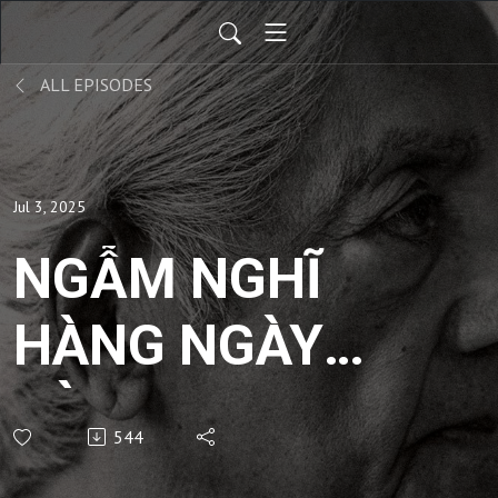
ALL EPISODES
Jul 3, 2025
NGẪM NGHĨ
HÀNG NGÀY
CÙNG
544
KRISHNAMURTI