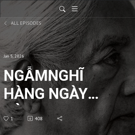
ALL EPISODES
Jan 5, 2026
NGẪMNGHĨ
HÀNG NGÀY
CÙNG
1
408
KRISHNAMURTI