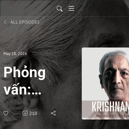
ALL EPISODES
May 28, 2026
Phỏng
vấn:
Tâm
210
Triệt