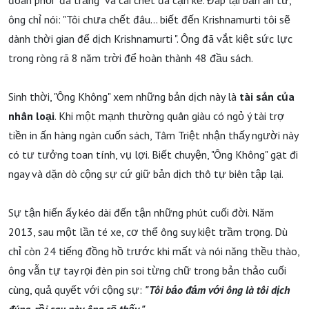
đoán phổi "đã trắng" và cái chết đã cận kề. Đáp lại bản án tử,
ông chỉ nói: "Tôi chưa chết đâu... biết đến Krishnamurti tôi sẽ
dành thời gian để dịch Krishnamurti ". Ông đã vắt kiệt sức lực
trong ròng rã 8 năm trời để hoàn thành 48 đầu sách.
Sinh thời, "Ông Không" xem những bản dịch này là
tài sản của
nhân loại
. Khi một mạnh thường quân giàu có ngỏ ý tài trợ
tiền in ấn hàng ngàn cuốn sách, Tâm Triệt nhận thấy người này
có tư tưởng toan tính, vụ lợi. Biết chuyện, "Ông Không" gạt đi
ngay và dặn dò cộng sự cứ giữ bản dịch thô tự biên tập lại.
Sự tận hiến ấy kéo dài đến tận những phút cuối đời. Năm
2013, sau một lần té xe, cơ thể ông suy kiệt trầm trọng. Dù
chỉ còn 24 tiếng đồng hồ trước khi mất và nói năng thều thào,
ông vẫn tự tay rọi đèn pin soi từng chữ trong bản thảo cuối
cùng, quả quyết với cộng sự:
"Tôi bảo đảm với ông là tôi dịch