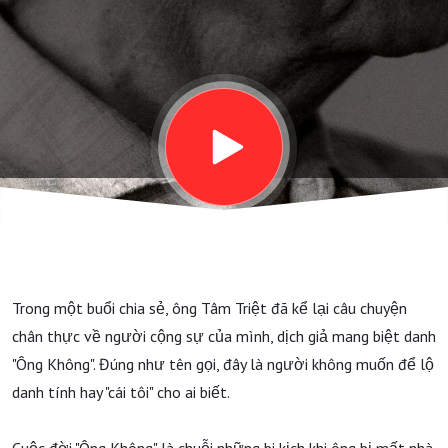
về
dịch
giả
Ông
Không
Trong một buổi chia sẻ, ông Tâm Triệt đã kể lại câu chuyện
(năm
chân thực về người cộng sự của mình, dịch giả mang biệt danh
"Ông Không". Đúng như tên gọi, đây là người không muốn để lộ
2023)
danh tính hay "cái tôi" cho ai biết.