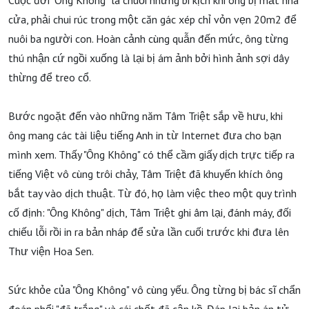
Cuộc đời "Ông Không" là chuỗi những bi kịch khi ông bị mất nhà
cửa, phải chui rúc trong một căn gác xép chỉ vỏn vẹn 20m2 để
nuôi ba người con. Hoàn cảnh cùng quẫn đến mức, ông từng
thú nhận cứ ngồi xuống là lại bị ám ảnh bởi hình ảnh sợi dây
thừng để treo cổ.
Bước ngoặt đến vào những năm Tâm Triệt sắp về hưu, khi
ông mang các tài liệu tiếng Anh in từ Internet đưa cho bạn
mình xem. Thấy "Ông Không" có thể cầm giấy dịch trực tiếp ra
tiếng Việt vô cùng trôi chảy, Tâm Triệt đã khuyến khích ông
bắt tay vào dịch thuật. Từ đó, họ làm việc theo một quy trình
cố định: "Ông Không" dịch, Tâm Triệt ghi âm lại, đánh máy, đối
chiếu lỗi rồi in ra bản nháp để sửa lần cuối trước khi đưa lên
Thư viện Hoa Sen.
Sức khỏe của "Ông Không" vô cùng yếu. Ông từng bị bác sĩ chẩn