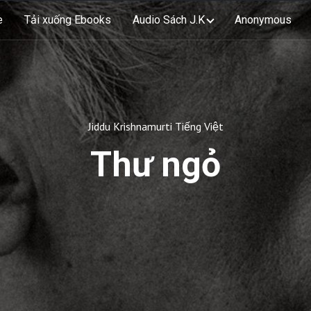
e
Tải xuống Ebooks
Audio Sách J.K
Anonymous
Jiddu Krishnamurti Tiếng Việt
Thư ngỏ