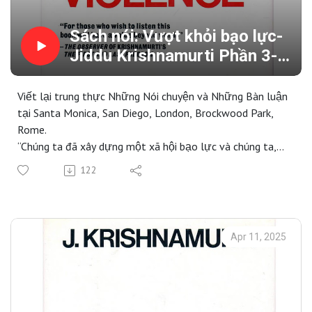
Sách nói: Vượt khỏi bạo lực-
Jiddu Krishnamurti Phần 3-
Sợ hãi
Viết lại trung thực Những Nói chuyện và Những Bàn luận
tại Santa Monica, San Diego, London, Brockwood Park,
Rome.
“Chúng ta đã xây dựng một xã hội bạo lực và chúng ta,
như những con người, là bạo lực; môi trường, văn hóa
122
trong đó chúng ta sống, là sản phẩm thuộc nỗ lực của
chúng ta, thuộc đấu tranh của chúng ta, thuộc đau khổ
của chúng ta, thuộc những tàn bạo khủng khiếp của chúng
ta. Vì vậy câu hỏi quan trọng nhất là: Liệu có thể kết thúc
Apr 11, 2025
sự bạo lực kinh tởm này trong chính người ta?”
“Chúng ta là bạo lực. Suốt sự tồn tại, những con người
đã là bạo lực và là bạo lực. Tôi, như một con người,
muốn tìm ra làm thế nào để xa rời bạo lực này, làm thế