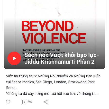
nào để vượt khỏi bạo lực này. Tôi phải làm gì? Tôi thấy
bạo lực đã làm gì trong thế giới này, nó đã hủy hoại như
thế nào trong mỗi hình thức của sự liên hệ, nó đã mang
lại đau khổ, thảm kịch khốn cùng như thế nào – tôi thấy
tất cả điều đó. Và tôi tự nói với chính mình, tôi muốn
sống một cuộc sống hòa bình thực sự trong đó có dư
thừa tình yêu – tất cả bạo lực phải tan biến. Bây giờ tôi
phải làm gì?”
Người dịch: Ông KhôngHiệu đính: Tâm TriệtWebsite tổng
hợp audio và sách J.K:
Sách nói: Vượt khỏi bạo lực-
https://www.jiddukrishnamurti.io.vn/
Jiddu Krishnamurti Phần 2
Viết lại trung thực Những Nói chuyện và Những Bàn luận
tại Santa Monica, San Diego, London, Brockwood Park,
Rome.
“Chúng ta đã xây dựng một xã hội bạo lực và chúng ta,
như những con người, là bạo lực; môi trường, văn hóa
96
trong đó chúng ta sống, là sản phẩm thuộc nỗ lực của