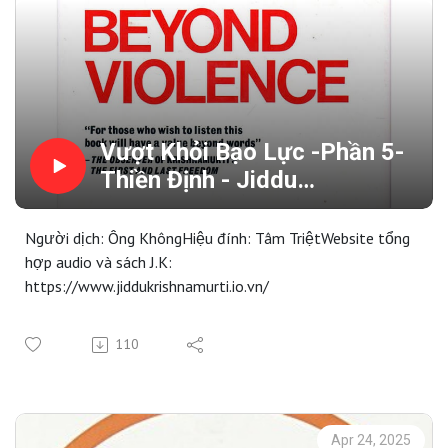
Vượt Khỏi Bạo Lực -Phần 5-
Thiền Định - Jiddu
Krishnamurti
Người dịch: Ông KhôngHiệu đính: Tâm TriệtWebsite tổng
hợp audio và sách J.K:
https://www.jiddukrishnamurti.io.vn/
110
Apr 24, 2025