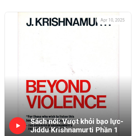
chúng ta, thuộc đấu tranh của chúng ta, thuộc đau khổ
của chúng ta, thuộc những tàn bạo khủng khiếp của chúng
ta. Vì vậy câu hỏi quan trọng nhất là: Liệu có thể kết thúc
Apr 10, 2025
sự bạo lực kinh tởm này trong chính người ta?”
“Chúng ta là bạo lực. Suốt sự tồn tại, những con người
đã là bạo lực và là bạo lực. Tôi, như một con người,
muốn tìm ra làm thế nào để xa rời bạo lực này, làm thế
nào để vượt khỏi bạo lực này. Tôi phải làm gì? Tôi thấy
bạo lực đã làm gì trong thế giới này, nó đã hủy hoại như
thế nào trong mỗi hình thức của sự liên hệ, nó đã mang
lại đau khổ, thảm kịch khốn cùng như thế nào – tôi thấy
tất cả điều đó. Và tôi tự nói với chính mình, tôi muốn
sống một cuộc sống hòa bình thực sự trong đó có dư
thừa tình yêu – tất cả bạo lực phải tan biến. Bây giờ tôi
phải làm gì?”
Người dịch: Ông KhôngHiệu đính: Tâm TriệtWebsite tổng
hợp audio và sách J.K:
Sách nói: Vượt khỏi bạo lực-
https://www.jiddukrishnamurti.io.vn/
Jiddu Krishnamurti Phần 1